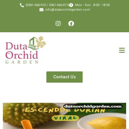
{0361-466-010 / 0361-466-011}
Mon - Sun : 8:00 - 18.00
info@dutaorchidgarden.com
Contact Us